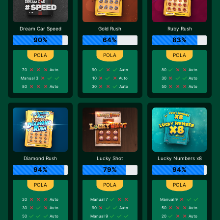
Dream Car Speed
Gold Rush
Ruby Rush
90%
64%
83%
70
Auto
90
Auto
80
Auto
Manual 3
10
Auto
30
Auto
80
Auto
30
Auto
50
Auto
Diamond Rush
Lucky Shot
Lucky Numbers x8
94%
79%
94%
20
Auto
Manual 7
Manual 9
30
Auto
90
Auto
50
Auto
50
Auto
Manual 9
20
Auto