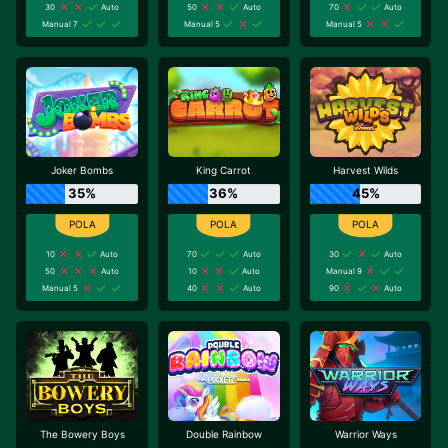
30
Auto
50
Auto
70
Auto
Manual 7
Manual 5
Manual 5
Joker Bombs
King Carrot
Harvest Wilds
35%
36%
45%
10
Auto
70
Auto
30
Auto
50
Auto
10
Auto
Manual 9
Manual 5
40
Auto
90
Auto
The Bowery Boys
Double Rainbow
Warrior Ways