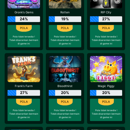
Gronk's Gems
Rotten
RIP City
24%
19%
27%
Pola tidak tersedia !
Pola tidak tersedia !
Pola tidak tersedia !
Tidak disarankan bermain
Tidak disarankan bermain
Tidak disarankan bermain
di game ini
di game ini
di game ini
Frank's Farm
Bloodthirst
Magic Piggy
27%
20%
20%
Pola tidak tersedia !
Pola tidak tersedia !
Pola tidak tersedia !
Tidak disarankan bermain
Tidak disarankan bermain
Tidak disarankan bermain
di game ini
di game ini
di game ini