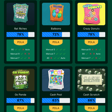
Rat Riches
Balloons
Crazy Donuts
78%
72%
78%
90
Auto
Manual 5
Manual 9
Manual 9
Manual 7
80
Auto
Manual 7
40
Auto
Manual 7
Go Panda
Cash Pool
Cash Scratch
87%
63%
66%