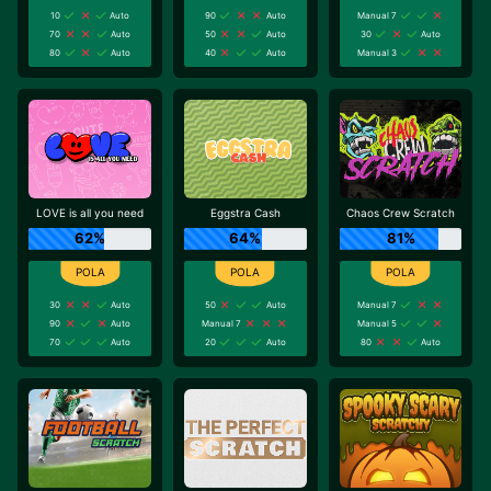
10
Auto
90
Auto
Manual 7
70
Auto
50
Auto
30
Auto
80
Auto
40
Auto
Manual 3
LOVE is all you need
Eggstra Cash
Chaos Crew Scratch
62%
64%
81%
30
Auto
50
Auto
Manual 7
90
Auto
Manual 7
Manual 5
70
Auto
20
Auto
80
Auto