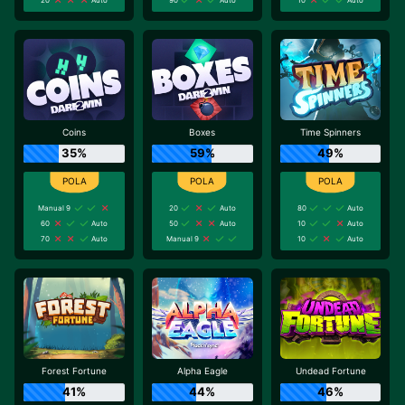
Coins
Boxes
Time Spinners
35%
59%
49%
Manual 9
20
Auto
80
Auto
60
Auto
50
Auto
10
Auto
70
Auto
Manual 9
10
Auto
Forest Fortune
Alpha Eagle
Undead Fortune
41%
44%
46%