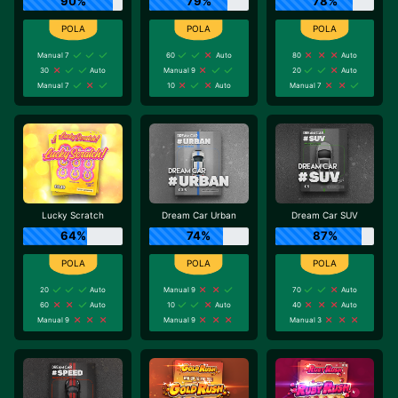
90%
79%
78%
Manual 7
60
Auto
80
Auto
30
Auto
Manual 9
20
Auto
Manual 7
10
Auto
Manual 7
Lucky Scratch
Dream Car Urban
Dream Car SUV
64%
74%
87%
20
Auto
Manual 9
70
Auto
60
Auto
10
Auto
40
Auto
Manual 9
Manual 9
Manual 3