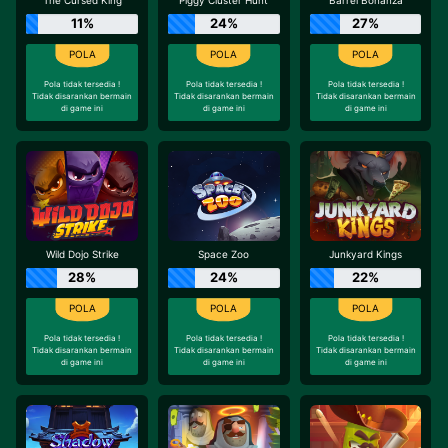
The Cursed King
Piggy Cluster Hunt
Barrel Bonanza
11%
24%
27%
Pola tidak tersedia !
Pola tidak tersedia !
Pola tidak tersedia !
Tidak disarankan bermain
Tidak disarankan bermain
Tidak disarankan bermain
di game ini
di game ini
di game ini
Wild Dojo Strike
Space Zoo
Junkyard Kings
28%
24%
22%
Pola tidak tersedia !
Pola tidak tersedia !
Pola tidak tersedia !
Tidak disarankan bermain
Tidak disarankan bermain
Tidak disarankan bermain
di game ini
di game ini
di game ini