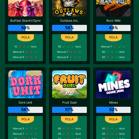
Buffalo Stack'n'Sync
Outlaws Inc.
Born Wild
50%
58%
48%
10
Auto
90
Auto
Manual 7
Manual 3
Manual 7
80
Auto
Manual 9
Manual 9
80
Auto
Dork Unit
Fruit Duel
Mines
56%
57%
52%
Manual 5
90
Auto
40
Auto
Manual 7
30
Auto
50
Auto
20
Auto
90
Auto
10
Auto