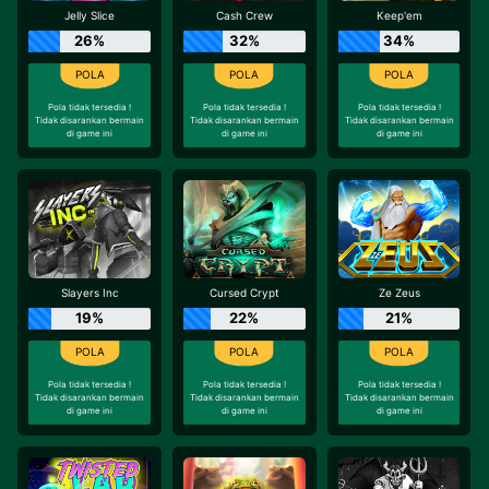
Jelly Slice
Cash Crew
Keep'em
26%
32%
34%
Pola tidak tersedia !
Pola tidak tersedia !
Pola tidak tersedia !
Tidak disarankan bermain
Tidak disarankan bermain
Tidak disarankan bermain
di game ini
di game ini
di game ini
Slayers Inc
Cursed Crypt
Ze Zeus
19%
22%
21%
Pola tidak tersedia !
Pola tidak tersedia !
Pola tidak tersedia !
Tidak disarankan bermain
Tidak disarankan bermain
Tidak disarankan bermain
di game ini
di game ini
di game ini