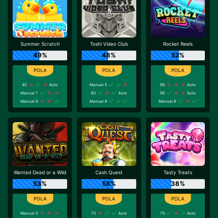
Summer Scratch
Toshi Video Club
Rocket Reels
49%
48%
52%
40
Auto
Manual 5
90
Auto
Manual 7
80
Auto
90
Auto
Manual 9
Manual 9
Manual 9
Wanted Dead or a Wild
Cash Quest
Tasty Treats
53%
58%
38%
Manual 3
70
Auto
70
Auto