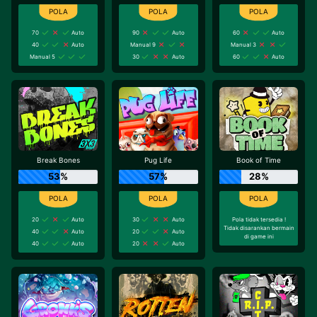
70
Auto
90
Auto
60
Auto
40
Auto
Manual 9
Manual 3
Manual 5
30
Auto
60
Auto
Break Bones
Pug Life
Book of Time
53%
57%
28%
20
Auto
30
Auto
Pola tidak tersedia !
Tidak disarankan bermain
40
Auto
20
Auto
di game ini
40
Auto
20
Auto