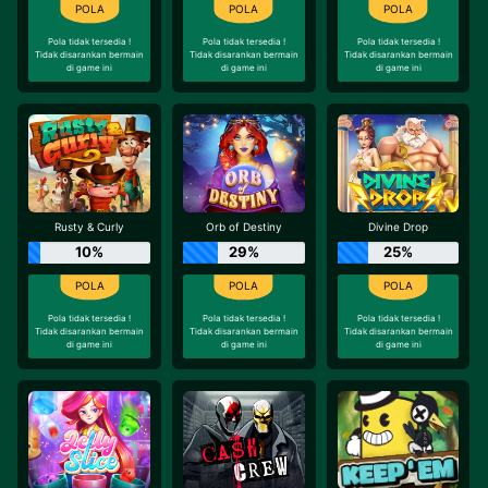
Pola tidak tersedia !
Pola tidak tersedia !
Pola tidak tersedia !
Tidak disarankan bermain
Tidak disarankan bermain
Tidak disarankan bermain
di game ini
di game ini
di game ini
Rusty & Curly
Orb of Destiny
Divine Drop
10%
29%
25%
Pola tidak tersedia !
Pola tidak tersedia !
Pola tidak tersedia !
Tidak disarankan bermain
Tidak disarankan bermain
Tidak disarankan bermain
di game ini
di game ini
di game ini