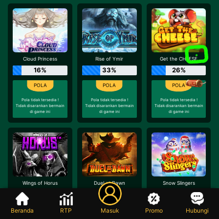
Cloud Princess
Rise of Ymir
Get the CHEESE
16%
33%
26%
Pola tidak tersedia !
Pola tidak tersedia !
Pola tidak tersedia !
Tidak disarankan bermain
Tidak disarankan bermain
Tidak disarankan bermain
di game ini
di game ini
di game ini
Wings of Horus
Duel at Dawn
Snow Slingers
14%
28%
14%
Beranda
RTP
Masuk
Promo
Hubungi