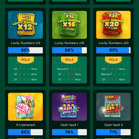
Lucky Numbers x12
Lucky Numbers x16
Lucky Numbers x20
60%
86%
95%
20
Auto
Manual 9
20
Auto
20
Auto
20
Auto
Manual 7
20
Auto
10
Auto
20
Auto
It's bananas!
Cash Vault I
Cash Vault II
65%
74%
71%