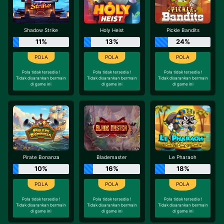
Shadow Strike
Holy Heist
Pickle Bandits
11%
13%
24%
Pola tidak tersedia !
Pola tidak tersedia !
Pola tidak tersedia !
Tidak disarankan bermain
Tidak disarankan bermain
Tidak disarankan bermain
di game ini
di game ini
di game ini
Pirate Bonanza
Blademaster
Le Pharaoh
10%
16%
18%
Pola tidak tersedia !
Pola tidak tersedia !
Pola tidak tersedia !
Tidak disarankan bermain
Tidak disarankan bermain
Tidak disarankan bermain
di game ini
di game ini
di game ini