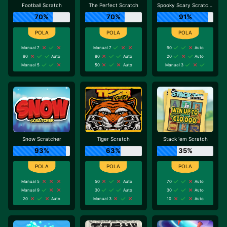
Football Scratch
The Perfect Scratch
Spooky Scary Scratchy
70%
70%
91%
Manual 7
Manual 7
90
Auto
80
Auto
80
Auto
20
Auto
Manual 5
50
Auto
Manual 3
Snow Scratcher
Tiger Scratch
Stack 'em Scratch
93%
63%
35%
Manual 5
50
Auto
70
Auto
Manual 9
30
Auto
30
Auto
20
Auto
Manual 3
10
Auto