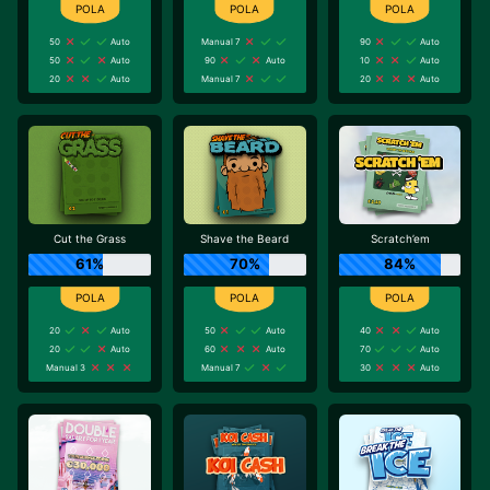
50
Auto
Manual 7
90
Auto
50
Auto
90
Auto
10
Auto
20
Auto
Manual 7
20
Auto
Cut the Grass
Shave the Beard
Scratch’em
61%
70%
84%
20
Auto
50
Auto
40
Auto
20
Auto
60
Auto
70
Auto
Manual 3
Manual 7
30
Auto