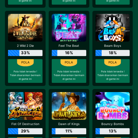
di game ini
di game ini
di game ini
2 Wild 2 Die
Feel The Beat
Beam Boys
33%
16%
18%
Pola tidak tersedia !
Pola tidak tersedia !
Pola tidak tersedia !
Tidak disarankan bermain
Tidak disarankan bermain
Tidak disarankan bermain
di game ini
di game ini
di game ini
Fist Of Destruction
Dawn of Kings
Bouncy Bombs
29%
11%
13%