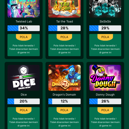
Twisted Lab
Tai the Toad
SixSixSix
34%
28%
29%
Pola tidak tersedia !
Pola tidak tersedia !
Pola tidak tersedia !
Tidak disarankan bermain
Tidak disarankan bermain
Tidak disarankan bermain
di game ini
di game ini
di game ini
Dice
Dragon's Domain
Donny Dough
20%
12%
26%
Pola tidak tersedia !
Pola tidak tersedia !
Pola tidak tersedia !
Tidak disarankan bermain
Tidak disarankan bermain
Tidak disarankan bermain
di game ini
di game ini
di game ini