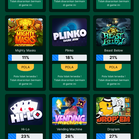
Tidak disarankan bermain
Tidak disarankan bermain
Tidak disarankan bermain
di game ini
di game ini
di game ini
Mighty Masks
Plinko
Beast Below
11%
18%
21%
Pola tidak tersedia !
Pola tidak tersedia !
Pola tidak tersedia !
Tidak disarankan bermain
Tidak disarankan bermain
Tidak disarankan bermain
di game ini
di game ini
di game ini
Hi-Lo
Vending Machine
Drop'em
23%
26%
27%