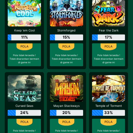
Keep 'em Cool
Stormforged
Fear the Dark
11%
15%
17%
Pola tidak tersedia !
Pola tidak tersedia !
Pola tidak tersedia !
Tidak disarankan bermain
Tidak disarankan bermain
Tidak disarankan bermain
di game ini
di game ini
di game ini
Cursed Seas
Mayan Stackways
Temple of Torment
24%
20%
33%
Pola tidak tersedia !
Pola tidak tersedia !
Pola tidak tersedia !