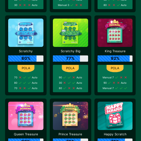
30
Auto
Manual 3
80
Auto
Scratchy
Scratchy Big
King Treasure
80%
77%
92%
70
Auto
90
Auto
Manual 7
80
Auto
30
Auto
90
Auto
70
Auto
60
Auto
Manual 7
Queen Treasure
Prince Treasure
Happy Scratch