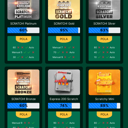
SCRATCH! Platinum
SCRATCH! Gold
SCRATCH! Silver
60%
95%
63%
60
Auto
Manual 7
80
Auto
Manual 5
70
Auto
40
Auto
30
Auto
Manual 9
10
Auto
SCRATCH! Bronze
Express 200 Scratch
Scratchy Mini
60%
74%
89%
Manual 9
90
Auto
80
Auto
60
Auto
90
Auto
50
Auto