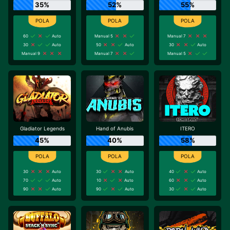
35%
52%
55%
60
Auto
Manual 5
Manual 7
30
Auto
50
Auto
30
Auto
Manual 9
Manual 7
Manual 5
Gladiator Legends
Hand of Anubis
ITERO
45%
40%
58%
30
Auto
30
Auto
40
Auto
70
Auto
10
Auto
60
Auto
90
Auto
90
Auto
30
Auto