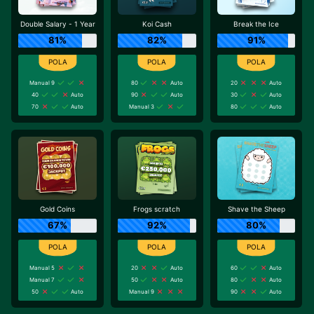
Double Salary - 1 Year
Koi Cash
Break the Ice
81%
82%
91%
Manual 9
80
Auto
20
Auto
40
Auto
90
Auto
30
Auto
70
Auto
Manual 3
80
Auto
Gold Coins
Frogs scratch
Shave the Sheep
67%
92%
80%
Manual 5
20
Auto
60
Auto
Manual 7
50
Auto
80
Auto
50
Auto
Manual 9
90
Auto