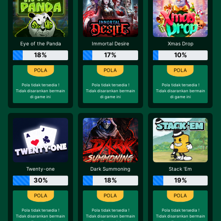
Eye of the Panda
Immortal Desire
Xmas Drop
18%
17%
10%
Pola tidak tersedia !
Pola tidak tersedia !
Pola tidak tersedia !
Tidak disarankan bermain
Tidak disarankan bermain
Tidak disarankan bermain
di game ini
di game ini
di game ini
Twenty-one
Dark Summoning
Stack 'Em
30%
18%
19%
Pola tidak tersedia !
Pola tidak tersedia !
Pola tidak tersedia !
Tidak disarankan bermain
Tidak disarankan bermain
Tidak disarankan bermain